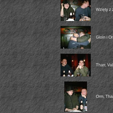
Wzięty z 
Gloin i O
Tharr, Va
Orm, Tha