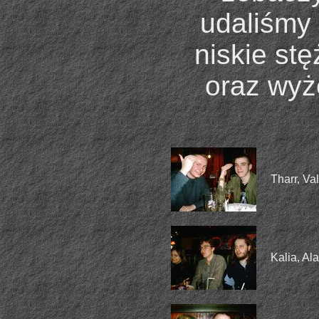
udaliśmy 
niskie st
oraz wyż
Tharr, Va
Kalia, Al