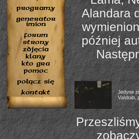
Alandara d
wymieniony
później au
Następn
Jedyne zd
Valdrab, 
Przeszliśmy
zobaczy