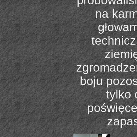
próbowaliś
na karm
głowam
technicz
ziemię
zgromadzen
boju pozost
tylko
poświęce
zapas