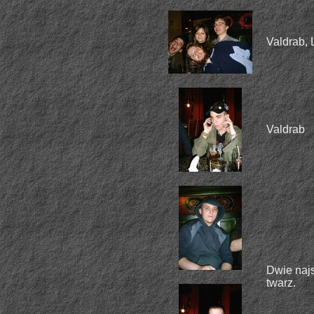
Valdrab, 
Valdrab
Dwie najs
twarz.