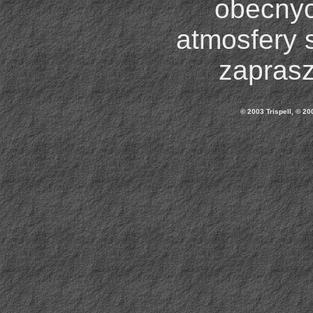
obecnyc
atmosfery 
zaprasz
© 2003 Trispell, © 