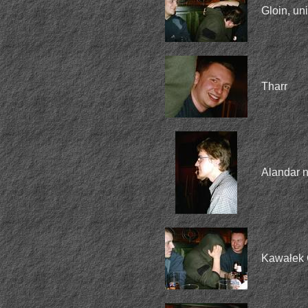
Gloin, un
Tharr
Alandar n
Kawałek G