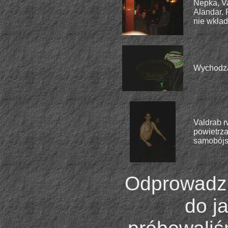
Nepka, Va
Alandar. 
nie wkład
Wychodząc
Valdrab r
powietrza
samobójs
Odprowadzi
do j