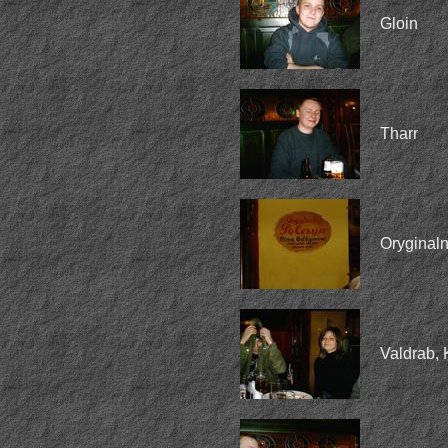
Gloin
Tharr
Oryginal
Valdrab, 