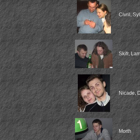
Civril, Syl
Skifr, La
Nicade, D
Morth