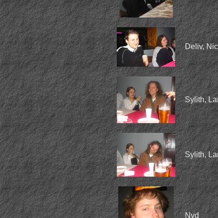
Deliv, Ni
Sylith, L
Sylith, L
Nyd