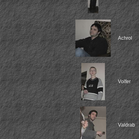
Achrol
Volfer
Valdrab