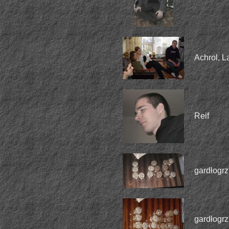
Achrol, La
Reif
gardłogr
gardłogr