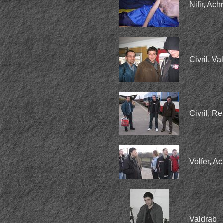
Nifir, Ach
Civril, Va
Civril, Re
Volfer, A
Valdrab