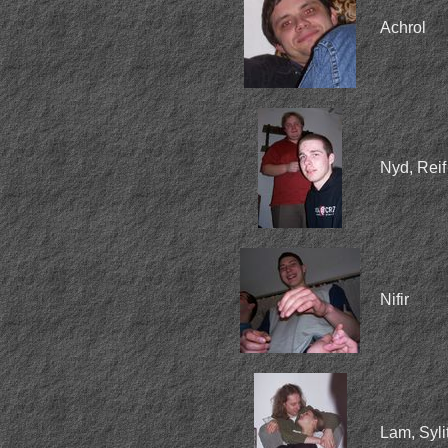
Achrol
Nyd, Reif
Nifir
Lam, Syli