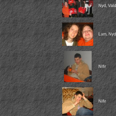
Nyd, Vald
Lam, Nyd
Nifir
Nifir