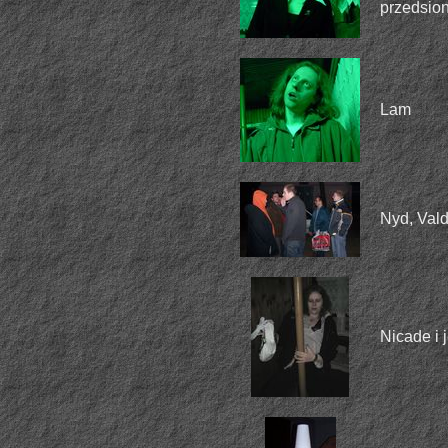
przedsio
Lam
Nyd, Valdr
Nicade i j