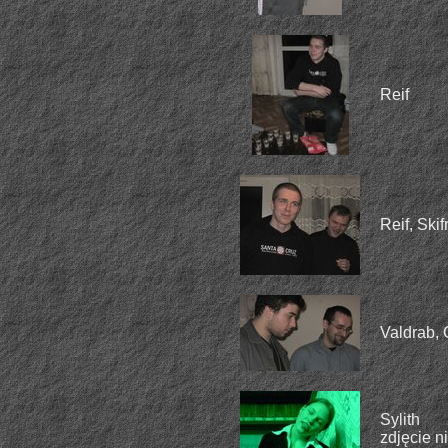
Reif
Reif, Skif
Valdrab, C
Sylith
zdjęcie n