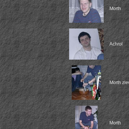
Morth
Achrol
Morth zle
Morth